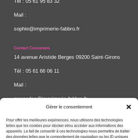
Tél : 05 61 95 83 32
Mail :
sophie@imprimerie-fabbro.fr
Contact Couserans
14 avenue Aristide Berges 09200 Saint-Girons
Tél : 05 61 66 06 11
Mail :
mercedes@imprimerie-fabbro.fr
Gérer le consentement
Recherche
Pour offrir les meilleures expériences, nous utilisons des technologies
telles que les cookies pour stocker et/ou accéder aux informations des
appareils. Le fait de consentir à ces technologies nous permettra de traiter
des données telles que le comportement de navigation ou les ID uniques