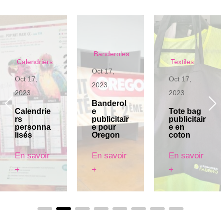
Banderoles
Calendriers
Textiles
Oct 17,
Oct 17,
Oct 17,
2023
2023
2023
Banderol
Calendrie
e
Tote bag
rs
publicitair
publicitair
personna
e pour
e en
lisés
Oregon
coton
En savoir
En savoir
En savoir
+
+
+