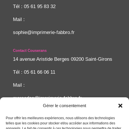
Tél : 05 61 95 83 32
Mail :
sophie@imprimerie-fabbro.fr
Contact Couserans
14 avenue Aristide Berges 09200 Saint-Girons
Tél : 05 61 66 06 11
Mail :
mercedes@imprimerie-fabbro.fr
Gérer le consentement
Recherche
Pour offrir les meilleures expériences, nous utilisons des technologies
telles que les cookies pour stocker et/ou accéder aux informations des
appareils. Le fait de consentir à ces technologies nous permettra de traiter